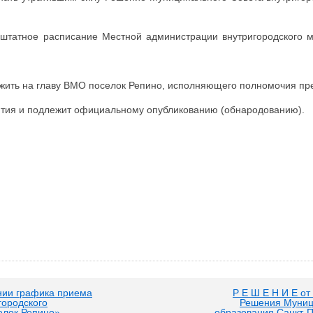
штатное расписание Местной администрации внутригородского м
ожить на главу ВМО поселок Репино, исполняющего полномочия пр
нятия и подлежит официальному опубликованию (обнародованию).
нии графика приема
Р Е Ш Е Н И Е от
городского
Решения Муници
елок Репино»
образования Санкт-П