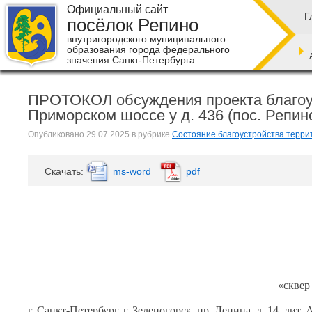
Официальный сайт
Г
посёлок Репино
внутригородского муниципального
образования города федерального
значения Санкт-Петербурга
ПРОТОКОЛ обсуждения проекта благоус
Приморском шоссе у д. 436 (пос. Репино
Опубликовано
29.07.2025
в рубрике
Состояние благоустройства терри
Cкачать:
ms-word
pdf
«сквер
г. Санкт-Петербург, г. Зеленогорск, пр. Ленина, д. 14, лит. 