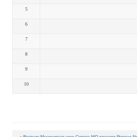
5
6
7
8
9
10
«
Вестник Муниципального Совета МО поселок Репино № 