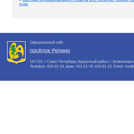
года
Официальный сайт
посёлок Репино
197720, г. Санкт-Петербург, Курортный район, г. Зеленогорск,
Телефон:
433-01-18
, факс:
433-51-76; 433-01-22
. Email:
ma@m