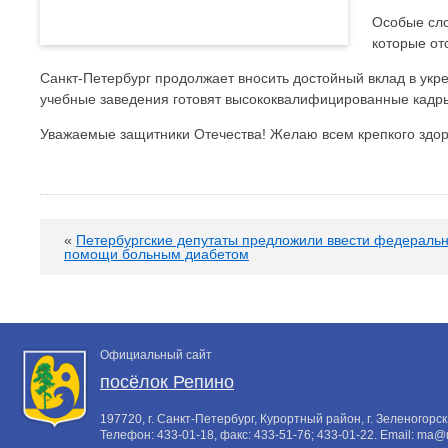
Особые сло
которые от
Санкт-Петербург продолжает вносить достойный вклад в у
учебные заведения готовят высококвалифицированные кадры 
Уважаемые защитники Отечества! Желаю всем крепкого здоро
«
Петербургские депутаты предложили ввести федераль
помощи больным диабетом
Официальный сайт
посёлок Репино
197720, г. Санкт-Петербург, Курортный район, г. Зеленогорск,
Телефон:
433-01-18
, факс:
433-51-76; 433-01-22
. Email:
ma@m