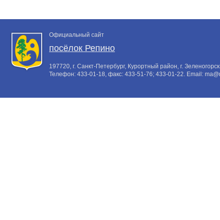
Официальный сайт
посёлок Репино
197720, г. Санкт-Петербург, Курортный район, г. Зеленогорск,
Телефон:
433-01-18
, факс:
433-51-76; 433-01-22
. Email:
ma@m