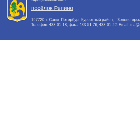
посёлок Репино
197720, г. Санкт-Петербург, Курортный район, г. Зеленогорск,
Телефон:
433-01-18
, факс:
433-51-76; 433-01-22
. Email:
ma@m