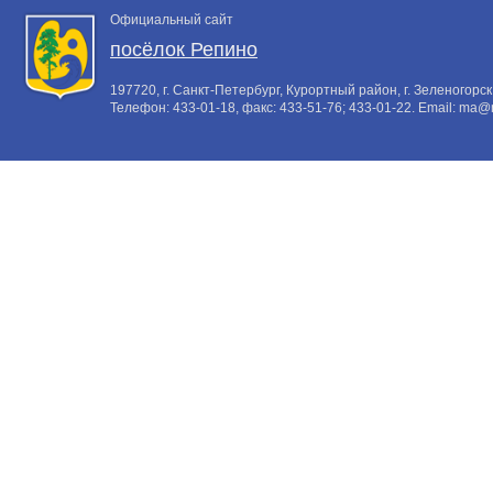
Официальный сайт
посёлок Репино
197720, г. Санкт-Петербург, Курортный район, г. Зеленогорск,
Телефон:
433-01-18
, факс:
433-51-76; 433-01-22
. Email:
ma@m