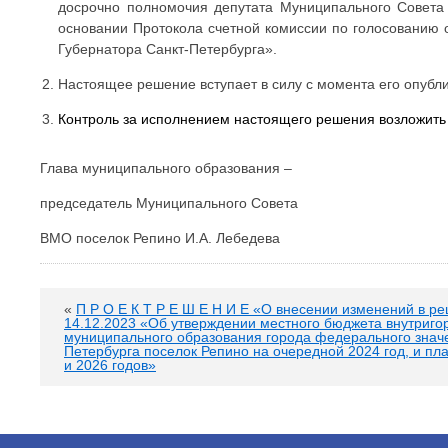
досрочно полномочия депутата Муниципального Совета 
основании Протокола счетной комиссии по голосованию
Губернатора Санкт-Петербурга».
Настоящее решение вступает в силу с момента его опубл
Контроль за исполнением настоящего решения возложить
Глава муниципального образования –
председатель Муниципального Совета
ВМО поселок Репино И.А. Лебедева
«
П Р О Е К Т Р Е Ш Е Н И Е «О внесении изменений в р
14.12.2023 «Об утверждении местного бюджета внутриго
муниципального образования города федерального знач
Петербурга поселок Репино на очередной 2024 год, и пл
и 2026 годов»