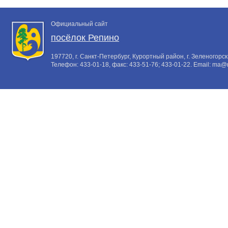
Официальный сайт
посёлок Репино
197720, г. Санкт-Петербург, Курортный район, г. Зеленогорск,
Телефон:
433-01-18
, факс:
433-51-76; 433-01-22
. Email:
ma@m