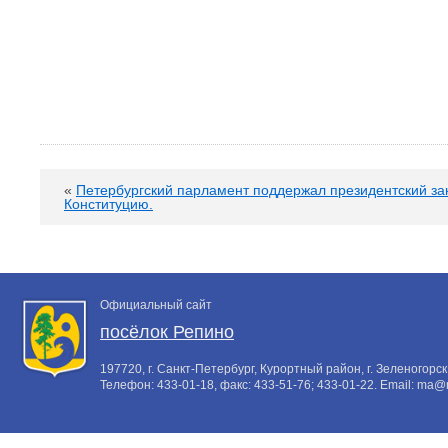
«
Петербургский парламент поддержал президентский зак
Конституцию.
Официальный сайт
посёлок Репино
197720, г. Санкт-Петербург, Курортный район, г. Зеленогорск,
Телефон:
433-01-18
, факс:
433-51-76; 433-01-22
. Email:
ma@m