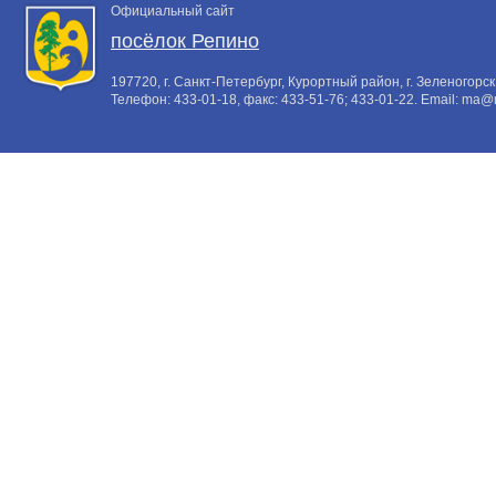
Официальный сайт
посёлок Репино
197720, г. Санкт-Петербург, Курортный район, г. Зеленогорск,
Телефон:
433-01-18
, факс:
433-51-76; 433-01-22
. Email:
ma@m